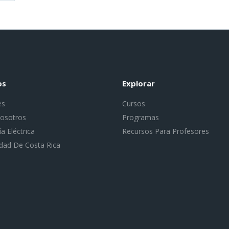
os
Explorar
es
Cursos
osotros
Programas
ía Eléctrica
Recursos Para Profesores
idad De Costa Rica