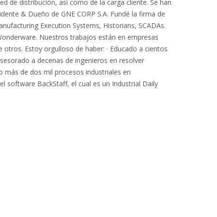
red de distribución, así como de la carga cliente. Se han
sidente & Dueño de GNE CORP S.A. Fundé la firma de
Manufacturing Execution Systems, Historians, SCADAs.
 Wonderware. Nuestros trabajos están en empresas
e otros. Estoy orgulloso de haber: · Educado a cientos
· Asesorado a decenas de ingenieros en resolver
do más de dos mil procesos industriales en
l software BackStaff, el cual es un Industrial Daily