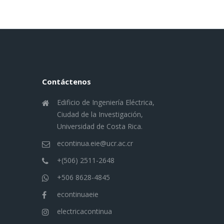
Contáctenos
Edificio de Ingeniería Eléctrica,
Ciudad de la Investigación,
Universidad de Costa Rica.
econtinua.eie@ucr.ac.cr
+(506) 2511-2648
+506 8628-4845
econtinuaeie
electricacontinua