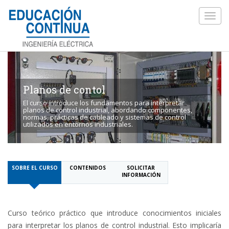
Toggl
navig
Planos de contol
El curso introduce los fundamentos para interpretar
planos de control industrial, abordando componentes,
normas, prácticas de cableado y sistemas de control
utilizados en entornos industriales.
SOBRE EL CURSO
CONTENIDOS
SOLICITAR
INFORMACIÓN
Curso teórico práctico que introduce conocimientos iniciales
para interpretar los planos de control industrial. Esto implicaría