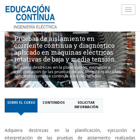
Toggl
navig
Pruebas de aislamiento en
corriente continua y diagnóstico
aplicado en máquinas eléctricas
rotativas de baja y media tensión.
Adquiera destrezas en la planificación, ejecución e
interpretación de las pruebas de aislamiento realizadas
aplicando corriente continua a los devanados
SOBRE EL CURSO
CONTENIDOS
SOLICITAR
INFORMACIÓN
Adquiera destrezas en la planificación, ejecución e
interpretación de las pruebas de aislamiento realizadas